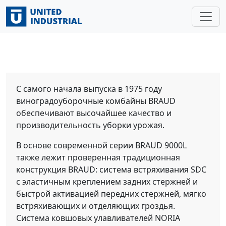
Главная
/
Техника
/
Виноградоуборочные комбайны
/
New
Holland
/
New Holland BRAUD
New Holland BRAUD
С самого начала выпуска в 1975 году
виноградоуборочные комбайны BRAUD
обеспечивают высочайшее качество и
производительность уборки урожая.
В основе современной серии BRAUD 9000L
также лежит проверенная традиционная
конструкция BRAUD: система встряхивания SDC
с эластичным креплением задних стержней и
быстрой активацией передних стержней, мягко
встряхивающих и отделяющих гроздья.
Система ковшовых улавливателей NORIA