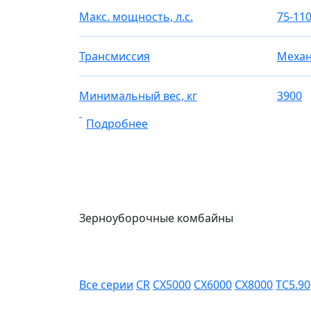
Макс. мощность, л.с.
75-11
Трансмиссия
Механ
Минимальный вес, кг
3900
Подробнее
Зерноуборочные комбайны
Все серии
CR
CX5000
CX6000
CX8000
TC5.90