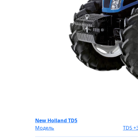
New Holland TD5
Модель
TD5
+