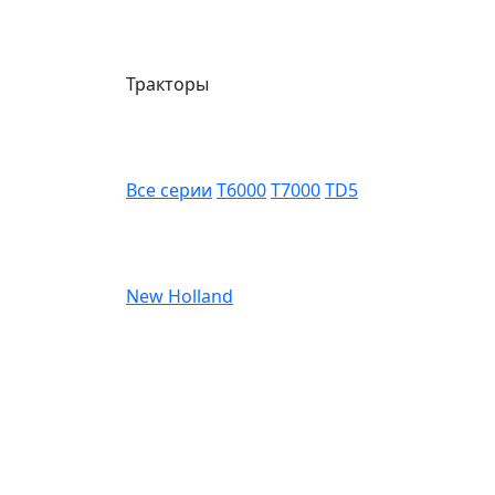
Тракторы
Все серии
T6000
T7000
TD5
New Holland