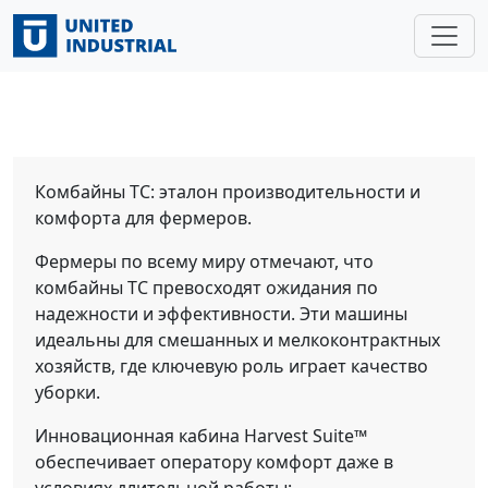
Главная
/
Техника
/
Зерноуборочные комбайны
/
New
Holland
/
New Holland TC5.90
New Holland TC5.90
Комбайны ТС: эталон производительности и
комфорта для фермеров.
Фермеры по всему миру отмечают, что
комбайны ТС превосходят ожидания по
надежности и эффективности. Эти машины
идеальны для смешанных и мелкоконтрактных
хозяйств, где ключевую роль играет качество
уборки.
Инновационная кабина Harvest Suite™
обеспечивает оператору комфорт даже в