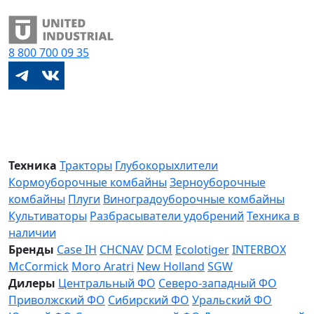
8 800
700 09 35
Техника
Тракторы
Глубокорыхлители
Кормоуборочные комбайны
Зерноуборочные
комбайны
Плуги
Виноградоуборочные комбайны
Культиваторы
Разбрасыватели удобрений
Техника в
наличии
Бренды
Case IH
CHCNAV
DCM
Ecolotiger
INTERBOX
McCormick
Moro Aratri
New Holland
SGW
Дилеры
Центральный ФО
Северо-западный ФО
Приволжский ФО
Сибирский ФО
Уральский ФО